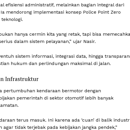
l efisiensi administratif, melainkan bagian integral dari
. Ia mendorong implementasi konsep Police Point Zero
teknologi.
tu bukan hanya cermin kita yang retak, tapi bisa memecahk
rius dalam sistem pelayanan,” ujar Nasir.
tuh sistem informasi, integrasi data, hingga transparan
tian hukum dan perlindungan maksimal di jalan.
n Infrastruktur
Week
tara pertumbuhan kendaraan bermotor dengan
e PRO
bijakan pemerintah di sektor otomotif lebih banyak
lamatan.
Company
daraan terus masuk. Ini karena ada ‘cuan’ di balik industr
 agar tidak terjebak pada kebijakan jangka pendek,”