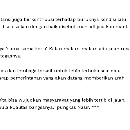
About
Contact
ansi juga berkontribusi terhadap buruknya kondisi lalu
dak diselesaikan dengan baik disebut menjadi jebakan maut
E NOW
anya ‘sama-sama kerja’. Kalau malam-malam ada jalan rus
 tegasnya.
s dan lembaga terkait untuk lebih terbuka soal data
rharap pemerintahan yang akan datang memberikan arah
.
ita bisa wujudkan masyarakat yang lebih tertib di jalan.
la kualitas bangsanya,” pungkas Nasir. ***