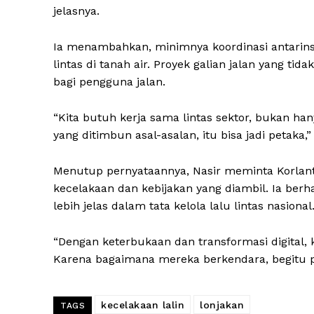
jelasnya.
Ia menambahkan, minimnya koordinasi antarinst
lintas di tanah air. Proyek galian jalan yang ti
bagi pengguna jalan.
SUBSCRIB
“Kita butuh kerja sama lintas sektor, bukan h
yang ditimbun asal-asalan, itu bisa jadi petaka,”
Menutup pernyataannya, Nasir meminta Korlanta
kecelakaan dan kebijakan yang diambil. Ia be
lebih jelas dalam tata kelola lalu lintas nasional
“Dengan keterbukaan dan transformasi digital, k
Karena bagaimana mereka berkendara, begitu pu
kecelakaan lalin
lonjakan
TAGS