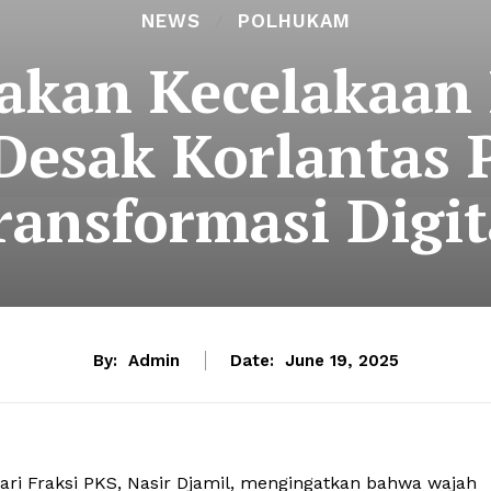
NEWS
POLHUKAM
akan Kecelakaan 
Desak Korlantas 
ransformasi Digit
By:
Admin
Date:
June 19, 2025
ari Fraksi PKS, Nasir Djamil, mengingatkan bahwa wajah