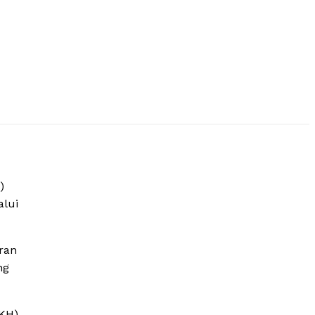
)
alui
ran
ng
PKH)