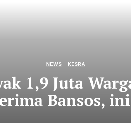
NEWS
KESRA
ak 1,9 Juta Warg
erima Bansos, in