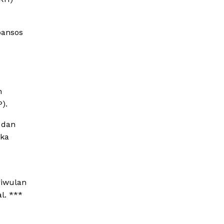
bansos
h
).
i dan
eka
riwulan
l. ***