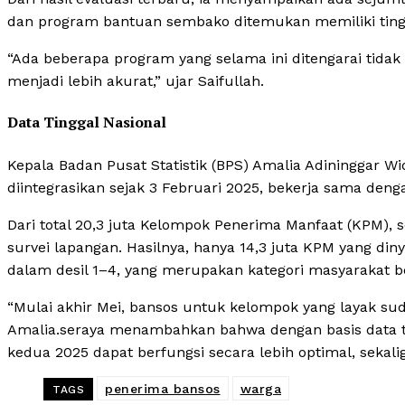
dan program bantuan sembako ditemukan memiliki tingk
“Ada beberapa program yang selama ini ditengarai tidak t
menjadi lebih akurat,” ujar Saifullah.
Data Tinggal Nasional
Kepala Badan Pusat Statistik (BPS) Amalia Adininggar 
diintegrasikan sejak 3 Februari 2025, bekerja sama d
Dari total 20,3 juta Kelompok Penerima Manfaat (KPM), se
survei lapangan. Hasilnya, hanya 14,3 juta KPM yang d
dalam desil 1–4, yang merupakan kategori masyarakat 
“Mulai akhir Mei, bansos untuk kelompok yang layak suda
Amalia.seraya menambahkan bahwa dengan basis data tun
kedua 2025 dapat berfungsi secara lebih optimal, sekali
penerima bansos
warga
TAGS