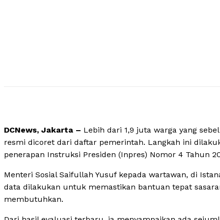
DCNews, Jakarta –
Lebih dari 1,9 juta warga yang sebe
resmi dicoret dari daftar pemerintah. Langkah ini dil
penerapan Instruksi Presiden (Inpres) Nomor 4 Tahun 20
Menteri Sosial Saifullah Yusuf kepada wartawan, di Ist
data dilakukan untuk memastikan bantuan tepat sasar
membutuhkan.
Dari hasil evaluasi terbaru, ia menyampaikan ada seju