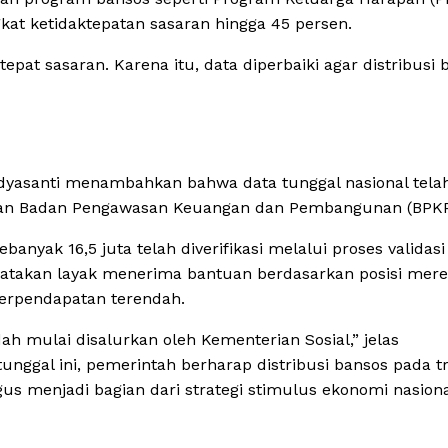
at ketidaktepatan sasaran hingga 45 persen.
epat sasaran. Karena itu, data diperbaiki agar distribusi 
Widyasanti menambahkan bahwa data tunggal nasional tela
engan Badan Pengawasan Keuangan dan Pembangunan (BPKP
banyak 16,5 juta telah diverifikasi melalui proses validas
inyatakan layak menerima bantuan berdasarkan posisi mer
berpendapatan terendah.
h mulai disalurkan oleh Kementerian Sosial,” jelas
ggal ini, pemerintah berharap distribusi bansos pada t
gus menjadi bagian dari strategi stimulus ekonomi nasiona