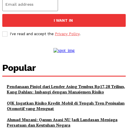
I WANT IN
I've read and accept the
Privacy Policy
.
Popular
Pendanaan Pinjol dari Lender Asing Tembus Rp17,28 Triliun,
Kang Dahlan: Imbangi dengan Manajemen Risiko
OJK Ingatkan Risiko Kredit Mobil di Tengah Tren Penjualan
Otomotif yang Menguat
Ahmad Muzani: Qanun Asasi NU Jadi Landasan Menjaga
Persatuan dan Keutuhan Negara