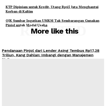
KTP Dipinjam untuk Kredit, Utang Rp65 Juta Menghantui
Korban di Kaltim
OJK Sumbar Ingatkan UMKM Tak Sembarangan Gunakan
Pinjol untuk Modal Usaha
RELATED
More like this
Pendanaan Pinjol dari Lender Asing Tembus Rp17,28
Triliun, Kang Dahlan: Imbangi dengan Manajemen
Risiko
Admin
-
August 8, 2026
OJK Ingatkan Risiko Kredit Mobil di Tengah Tren
Penjualan Otomotif yang Menguat
Admin
-
August 8, 2026