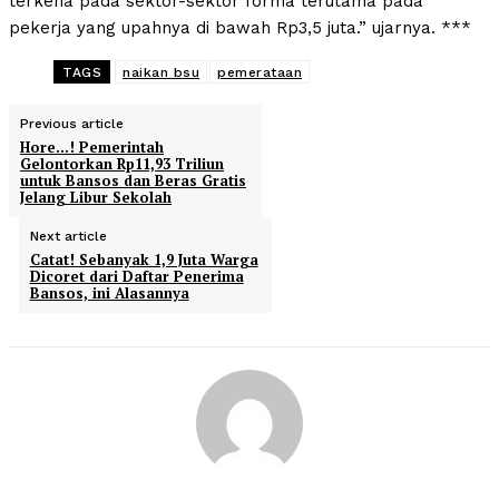
terkena pada sektor-sektor forma terutama pada
pekerja yang upahnya di bawah Rp3,5 juta.” ujarnya. ***
TAGS
naikan bsu
pemerataan
Previous article
Hore…! Pemerintah
Gelontorkan Rp11,93 Triliun
untuk Bansos dan Beras Gratis
Jelang Libur Sekolah
Next article
Catat! Sebanyak 1,9 Juta Warga
Dicoret dari Daftar Penerima
Bansos, ini Alasannya