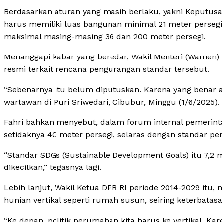
Berdasarkan aturan yang masih berlaku, yakni Keputu
harus memiliki luas bangunan minimal 21 meter persegi
maksimal masing-masing 36 dan 200 meter persegi.
Menanggapi kabar yang beredar, Wakil Menteri (Wame
resmi terkait rencana pengurangan standar tersebut.
“Sebenarnya itu belum diputuskan. Karena yang benar a
wartawan di Puri Sriwedari, Cibubur, Minggu (1/6/2025).
Fahri bahkan menyebut, dalam forum internal pemerint
setidaknya 40 meter persegi, selaras dengan standar p
“Standar SDGs (Sustainable Development Goals) itu 7,2 me
dikecilkan,” tegasnya lagi.
Lebih lanjut, Wakil Ketua DPR RI periode 2014-2029 itu
hunian vertikal seperti rumah susun, seiring keterbata
“Ke depan, politik perumahan kita harus ke vertikal. K