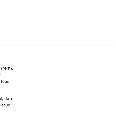
(PKP),
i.
 luas
i, dan
iatur