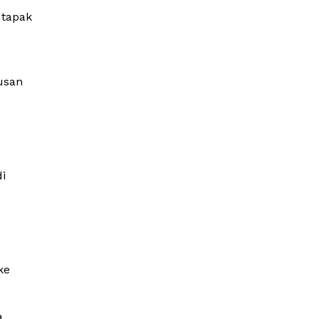
 tapak
usan
i
ke
a