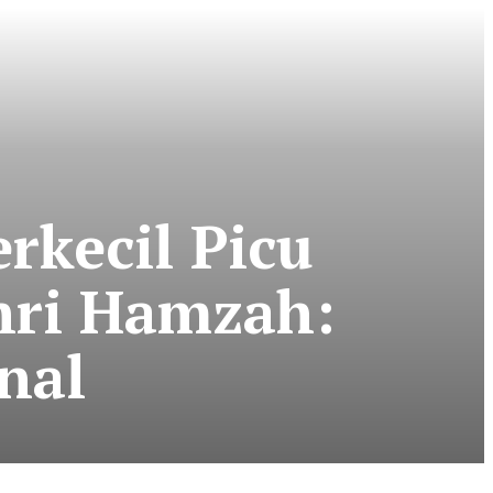
rkecil Picu
hri Hamzah:
nal