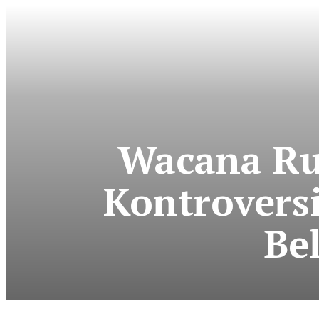
Wacana Rum
Kontrovers
Be