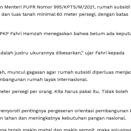
san Menteri PUPR Nomor 995/KPTS/M/2021, rumah subsidi
 dan luas tanah minimal 60 meter persegi, dengan batas
n) PKP Fahri Hamzah menegaskan bahwa belum ada keput
dalah justru ukurannya dibesarkan,” ujar Fahri kepada
ah, muncul gagasan agar rumah subsidi diperluas menjad
embangunan rumah layak internasional.
ter persegi per orang. Kita harus pakai itu. Tidak boleh
, menyoroti pentingnya pergeseran orientasi pembangunan 
san lahan dan meningkatnya kebutuhan pangan nasional.
arena tanah makin mahal dan makin sempit, maka solusiny