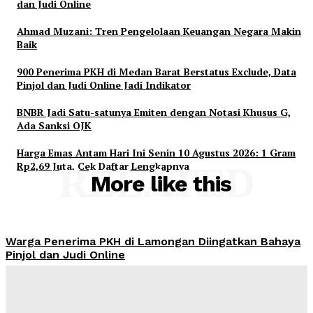
dan Judi Online
Ahmad Muzani: Tren Pengelolaan Keuangan Negara Makin
Baik
900 Penerima PKH di Medan Barat Berstatus Exclude, Data
Pinjol dan Judi Online Jadi Indikator
BNBR Jadi Satu-satunya Emiten dengan Notasi Khusus G,
Ada Sanksi OJK
Harga Emas Antam Hari Ini Senin 10 Agustus 2026: 1 Gram
Rp2,69 Juta, Cek Daftar Lengkapnya
RELATED
More like this
Warga Penerima PKH di Lamongan Diingatkan Bahaya
Pinjol dan Judi Online
Admin
-
August 10, 2026