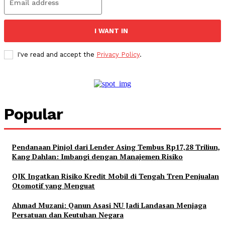
I WANT IN
I've read and accept the
Privacy Policy
.
Popular
Pendanaan Pinjol dari Lender Asing Tembus Rp17,28 Triliun,
Kang Dahlan: Imbangi dengan Manajemen Risiko
OJK Ingatkan Risiko Kredit Mobil di Tengah Tren Penjualan
Otomotif yang Menguat
Ahmad Muzani: Qanun Asasi NU Jadi Landasan Menjaga
Persatuan dan Keutuhan Negara