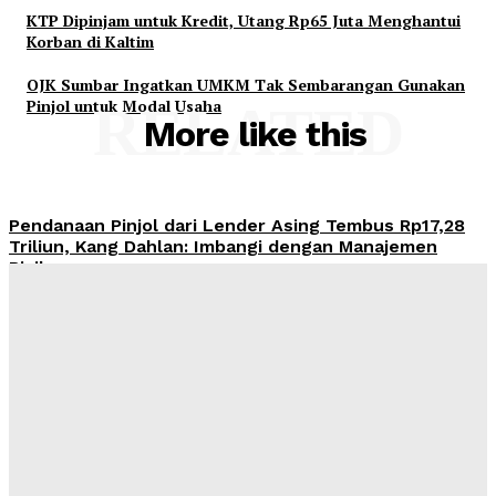
KTP Dipinjam untuk Kredit, Utang Rp65 Juta Menghantui
Korban di Kaltim
OJK Sumbar Ingatkan UMKM Tak Sembarangan Gunakan
Pinjol untuk Modal Usaha
RELATED
More like this
Pendanaan Pinjol dari Lender Asing Tembus Rp17,28
Triliun, Kang Dahlan: Imbangi dengan Manajemen
Risiko
Admin
-
August 8, 2026
OJK Ingatkan Risiko Kredit Mobil di Tengah Tren
Penjualan Otomotif yang Menguat
Admin
-
August 8, 2026