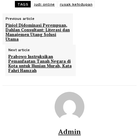
TAGS
judi online
rusak kehidupan
Previous article
Pinjol Didominasi Perempuan,
Dahlan Consultant: Literasi dan
Manajemen Utang Solusi
Utama
Next article
Prabowo Instruksikan
Pemanfaatan Tanah Negara di
Kota untuk Hunian Murah, Kata
Fahri Hamzah
Admin