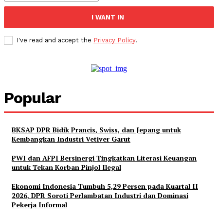
I WANT IN
I've read and accept the
Privacy Policy
.
Popular
BKSAP DPR Bidik Prancis, Swiss, dan Jepang untuk
Kembangkan Industri Vetiver Garut
PWI dan AFPI Bersinergi Tingkatkan Literasi Keuangan
untuk Tekan Korban Pinjol Ilegal
Ekonomi Indonesia Tumbuh 5,29 Persen pada Kuartal II
2026, DPR Soroti Perlambatan Industri dan Dominasi
Pekerja Informal