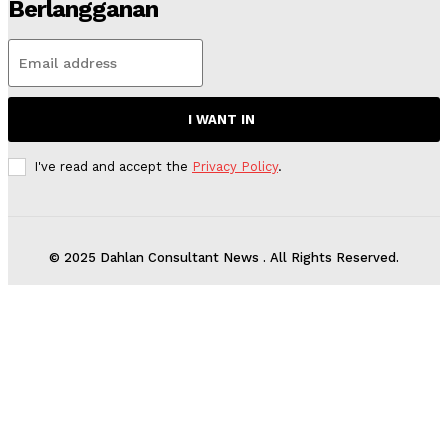
Berlangganan
I WANT IN
I've read and accept the
Privacy Policy
.
© 2025 Dahlan Consultant News . All Rights Reserved.