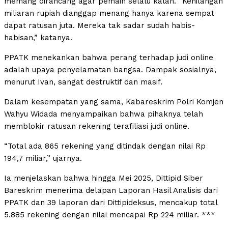
memang dirancang agar pemain selalu kalah. “Kehilangan
miliaran rupiah dianggap menang hanya karena sempat
dapat ratusan juta. Mereka tak sadar sudah habis-
habisan,” katanya.
PPATK menekankan bahwa perang terhadap judi online
adalah upaya penyelamatan bangsa. Dampak sosialnya,
menurut Ivan, sangat destruktif dan masif.
Dalam kesempatan yang sama, Kabareskrim Polri Komjen
Wahyu Widada menyampaikan bahwa pihaknya telah
memblokir ratusan rekening terafiliasi judi online.
“Total ada 865 rekening yang ditindak dengan nilai Rp
194,7 miliar,” ujarnya.
Ia menjelaskan bahwa hingga Mei 2025, Dittipid Siber
Bareskrim menerima delapan Laporan Hasil Analisis dari
PPATK dan 39 laporan dari Dittipideksus, mencakup total
5.885 rekening dengan nilai mencapai Rp 224 miliar. ***