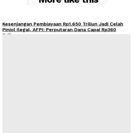
Kesenjangan Pembiayaan Rp1.650 Triliun Jadi Celah
Pinjol Ilegal, AFPI: Perputaran Dana Capai Rp360
Triliun
Admin
-
August 7, 2026
OJK Terima 25.729 Aduan Keuangan Ilegal Sepanjang
2026, Pinjol Ilegal Masih Mendominasi
Admin
-
August 7, 2026
Harga Emas Antam Anjlok Rp29.000 Hari Ini ke Rp2,65
Juta per Gram, Saat Tepat Beli atau Tunggu?
Admin
-
August 7, 2026
BKSAP DPR Bidik Prancis, Swiss, dan Jepang untuk