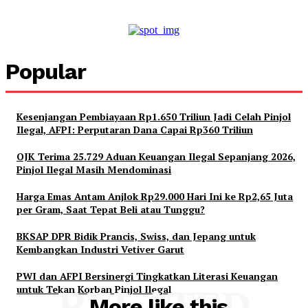
Popular
Kesenjangan Pembiayaan Rp1.650 Triliun Jadi Celah Pinjol
Ilegal, AFPI: Perputaran Dana Capai Rp360 Triliun
OJK Terima 25.729 Aduan Keuangan Ilegal Sepanjang 2026,
Pinjol Ilegal Masih Mendominasi
Harga Emas Antam Anjlok Rp29.000 Hari Ini ke Rp2,65 Juta
per Gram, Saat Tepat Beli atau Tunggu?
BKSAP DPR Bidik Prancis, Swiss, dan Jepang untuk
Kembangkan Industri Vetiver Garut
PWI dan AFPI Bersinergi Tingkatkan Literasi Keuangan
untuk Tekan Korban Pinjol Ilegal
RELATED
More like this