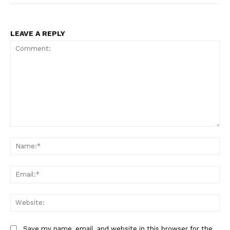
LEAVE A REPLY
Comment:
Na
Ema
Web
Save my name, email, and website in this browser for the