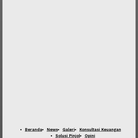
Beranda
News
Galeri
Konsultasi Keuangan
Solusi Pinjol
Opini