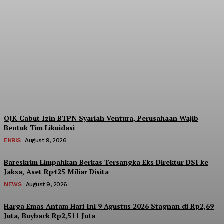
Yasonna Laoly Minta
Putusan KPPU soal 97
Pinjol Didenda Rp755
Miliar Dikawal Ketat
Admin
-
August 9, 2026
OJK Cabut Izin BTPN Syariah Ventura, Perusahaan Wajib
Bentuk Tim Likuidasi
EKBIS
August 9, 2026
Bareskrim Limpahkan Berkas Tersangka Eks Direktur DSI ke
Jaksa, Aset Rp425 Miliar Disita
NEWS
August 9, 2026
Harga Emas Antam Hari Ini 9 Agustus 2026 Stagnan di Rp2,69
Juta, Buyback Rp2,511 Juta