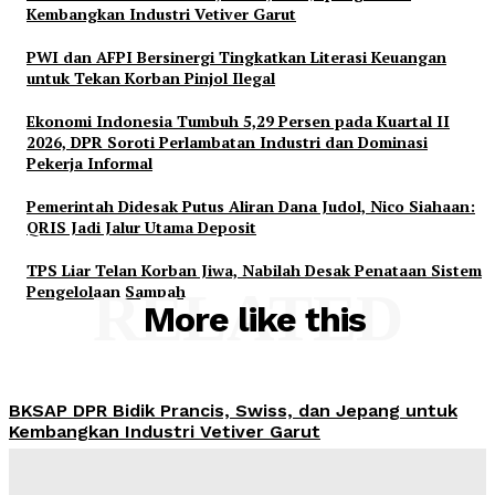
Kembangkan Industri Vetiver Garut
PWI dan AFPI Bersinergi Tingkatkan Literasi Keuangan
untuk Tekan Korban Pinjol Ilegal
Ekonomi Indonesia Tumbuh 5,29 Persen pada Kuartal II
2026, DPR Soroti Perlambatan Industri dan Dominasi
Pekerja Informal
Pemerintah Didesak Putus Aliran Dana Judol, Nico Siahaan:
QRIS Jadi Jalur Utama Deposit
TPS Liar Telan Korban Jiwa, Nabilah Desak Penataan Sistem
Pengelolaan Sampah
RELATED
More like this
BKSAP DPR Bidik Prancis, Swiss, dan Jepang untuk
Kembangkan Industri Vetiver Garut
Admin
-
August 6, 2026