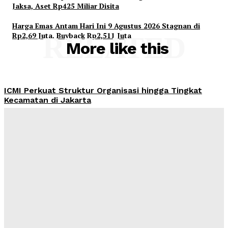
Jaksa, Aset Rp425 Miliar Disita
Harga Emas Antam Hari Ini 9 Agustus 2026 Stagnan di
Rp2,69 Juta, Buyback Rp2,511 Juta
RELATED
More like this
ICMI Perkuat Struktur Organisasi hingga Tingkat
Kecamatan di Jakarta
Admin
-
August 9, 2026
Yasonna Laoly Minta Putusan KPPU soal 97 Pinjol
Didenda Rp755 Miliar Dikawal Ketat
Admin
-
August 9, 2026
OJK Cabut Izin BTPN Syariah Ventura, Perusahaan
Wajib Bentuk Tim Likuidasi