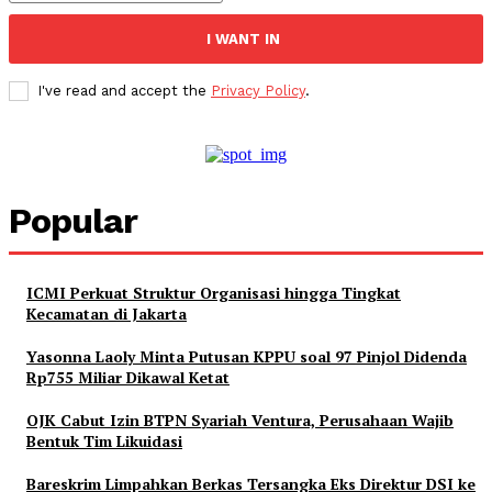
I WANT IN
I've read and accept the
Privacy Policy
.
Popular
ICMI Perkuat Struktur Organisasi hingga Tingkat
Kecamatan di Jakarta
Yasonna Laoly Minta Putusan KPPU soal 97 Pinjol Didenda
Rp755 Miliar Dikawal Ketat
OJK Cabut Izin BTPN Syariah Ventura, Perusahaan Wajib
Bentuk Tim Likuidasi
Bareskrim Limpahkan Berkas Tersangka Eks Direktur DSI ke