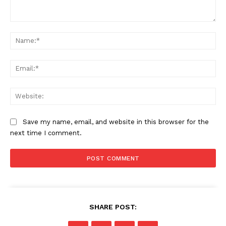
Comment:
Na
Ema
Web
Save my name, email, and website in this browser for the
next time I comment.
SHARE POST: