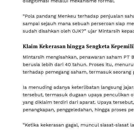
dilegitimasi melalui mekanisme formal.
“Pola pandang Menkeu terhadap penjualan saha
sampai sejauh mana sebuah perseroan siap m
sudah disahkan oleh OJK?” ujar Mintarsih kepad
Klaim Kekerasan hingga Sengketa Kepemil
Mintarsih mengisahkan, penawaran saham PT Blu
berusia lebih dari 40 tahun. Proses itu, menuru
terhadap pemegang saham, termasuk seorang 
Ia menuding adanya keterlibatan langsung jaj
tersebut, termasuk dugaan upaya penculikan ol
yang diklaim terdiri dari aparat. Upaya tersebut
penangkapan, penggeledahan, hingga proses pe
“Ketika kekerasan gagal, muncul siasat-siasat lai