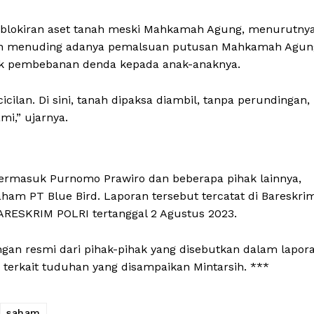
blokiran aset tanah meski Mahkamah Agung, menurutnya
ahkan menuding adanya pemalsuan putusan Mahkamah Agun
suk pembebanan denda kepada anak-anaknya.
cicilan. Di sini, tanah dipaksa diambil, tanpa perundingan,
ami,” ujarnya.
ermasuk Purnomo Prawiro dan beberapa pihak lainnya,
ham PT Blue Bird. Laporan tersebut tercatat di Bareskri
ARESKRIM POLRI tertanggal 2 Agustus 2023.
ngan resmi dari pihak-pihak yang disebutkan dalam lapor
terkait tuduhan yang disampaikan Mintarsih. ***
saham