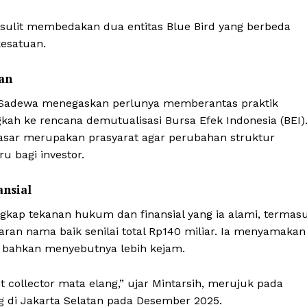
 sulit membedakan dua entitas Blue Bird yang berbeda
esatuan.
an
 Sadewa menegaskan perlunya memberantas praktik
h ke rencana demutualisasi Bursa Efek Indonesia (BEI)
sar merupakan prasyarat agar perubahan struktur
u bagi investor.
nsial
gkap tekanan hukum dan finansial yang ia alami, termas
an nama baik senilai total Rp140 miliar. Ia menyamakan
r, bahkan menyebutnya lebih kejam.
t collector mata elang,” ujar Mintarsih, merujuk pada
g di Jakarta Selatan pada Desember 2025.