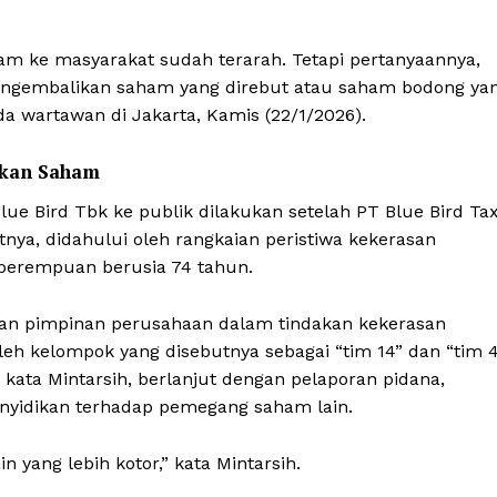
m ke masyarakat sudah terarah. Tetapi pertanyaannya,
engembalikan saham yang direbut atau saham bodong ya
a wartawan di Jakarta, Kamis (22/1/2026).
ikan Saham
e Bird Tbk ke publik dilakukan setelah PT Blue Bird Tax
tnya, didahului oleh rangkaian peristiwa kekerasan
perempuan berusia 74 tahun.
aran pimpinan perusahaan dalam tindakan kekerasan
eh kelompok yang disebutnya sebagai “tim 14” dan “tim 4
, kata Mintarsih, berlanjut dengan pelaporan pidana,
nyidikan terhadap pemegang saham lain.
n yang lebih kotor,” kata Mintarsih.