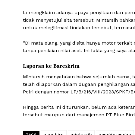
Ia mengklaim adanya upaya penyitaan dan pem
tidak menyetujui sita tersebut. Mintarsih b
untuk melegitimasi tindakan tersebut, terma
“Di mata elang, yang disita hanya motor terkait 
tanpa penilaian nilai aset. Ini fakta yang saya al
Laporan ke Bareskrim
Mintarsih menyatakan bahwa sejumlah nama, t
telah dilaporkan dalam dugaan penghilangan sa
Polri dengan nomor LP/B/216/VIII/2023/SPKT/B
Hingga berita ini diturunkan, belum ada ketera
tersebut maupun dari manajemen PT Blue Bird 
blue bird
mintarsih
penggorengan
TAGS