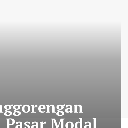
nggorengan
a Pasar Modal