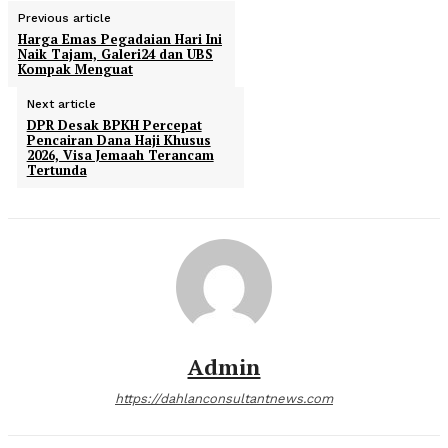
Previous article
Harga Emas Pegadaian Hari Ini
Naik Tajam, Galeri24 dan UBS
Kompak Menguat
Next article
DPR Desak BPKH Percepat
Pencairan Dana Haji Khusus
2026, Visa Jemaah Terancam
Tertunda
Admin
https://dahlanconsultantnews.com