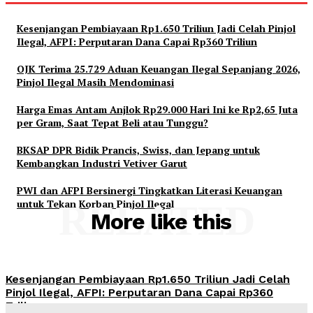
Kesenjangan Pembiayaan Rp1.650 Triliun Jadi Celah Pinjol
Ilegal, AFPI: Perputaran Dana Capai Rp360 Triliun
OJK Terima 25.729 Aduan Keuangan Ilegal Sepanjang 2026,
Pinjol Ilegal Masih Mendominasi
Harga Emas Antam Anjlok Rp29.000 Hari Ini ke Rp2,65 Juta
per Gram, Saat Tepat Beli atau Tunggu?
BKSAP DPR Bidik Prancis, Swiss, dan Jepang untuk
Kembangkan Industri Vetiver Garut
PWI dan AFPI Bersinergi Tingkatkan Literasi Keuangan
untuk Tekan Korban Pinjol Ilegal
RELATED
More like this
Kesenjangan Pembiayaan Rp1.650 Triliun Jadi Celah
Pinjol Ilegal, AFPI: Perputaran Dana Capai Rp360
Triliun