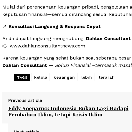
Mulai dari perencanaan keuangan pribadi, pengelolaan a
keputusan finansial—semua dirancang sesuai kebutuhan
📌
Konsultasi Langsung & Respons Cepat
Anda dapat langsung menghubungi
Dahlan Consultant
👉 www.dahlanconsultantnews.com
Karena keuangan yang sehat bukan soal seberapa besar 
Dahlan Consultant
—
Solusi Finansial –termasuk masal
kelola
keuangan
lebih
terarah
TAGS
Previous article
Eddy Soeparno: Indonesia Bukan Lagi Hadapi
Perubahan Iklim, tetapi Krisis Iklim