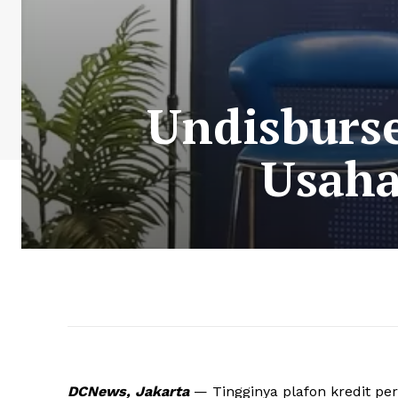
Undisburse
Usaha
DCNews, Jakarta
— Tingginya plafon kredit pe