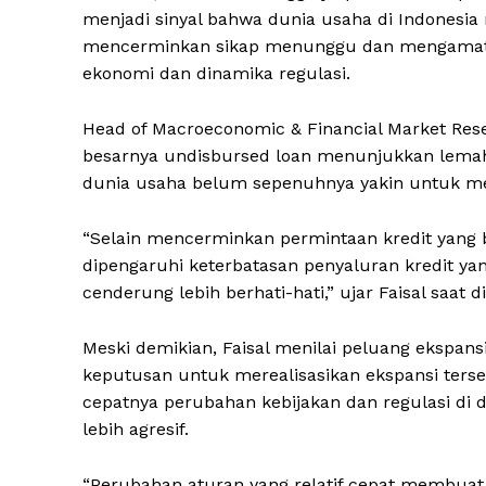
menjadi sinyal bahwa dunia usaha di Indonesia
mencerminkan sikap menunggu dan mengamati (
ekonomi dan dinamika regulasi.
Head of Macroeconomic & Financial Market Res
besarnya undisbursed loan menunjukkan lemahn
dunia usaha belum sepenuhnya yakin untuk me
“Selain mencerminkan permintaan kredit yang be
dipengaruhi keterbatasan penyaluran kredit yan
cenderung lebih berhati-hati,” ujar Faisal saat 
Meski demikian, Faisal menilai peluang ekspans
keputusan untuk merealisasikan ekspansi ter
cepatnya perubahan kebijakan dan regulasi di
lebih agresif.
“Perubahan aturan yang relatif cepat membua