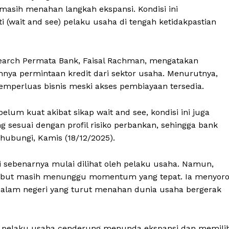
 masih menahan langkah ekspansi. Kondisi ini
wait and see) pelaku usaha di tengah ketidakpastian
earch Permata Bank, Faisal Rachman, mengatakan
ya permintaan kredit dari sektor usaha. Menurutnya,
mperluas bisnis meski akses pembiayaan tersedia.
lum kuat akibat sikap wait and see, kondisi ini juga
g sesuai dengan profil risiko perbankan, sehingga bank
dihubungi, Kamis (18/12/2025).
i sebenarnya mulai dilihat oleh pelaku usaha. Namun,
sebut masih menunggu momentum yang tepat. Ia menyoro
 dalam negeri yang turut menahan dunia usaha bergerak
t pelaku usaha cenderung menunda ekspansi dan memili