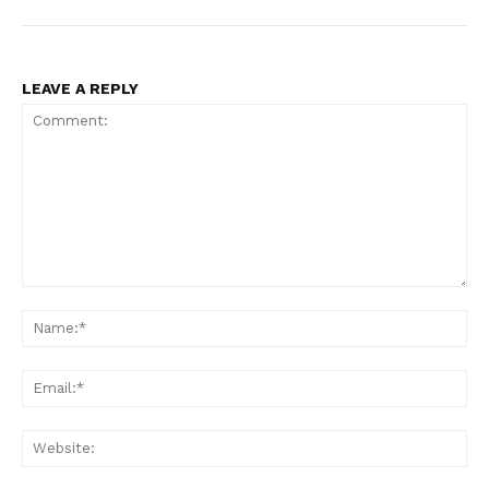
LEAVE A REPLY
Comment:
Na
Ema
Web