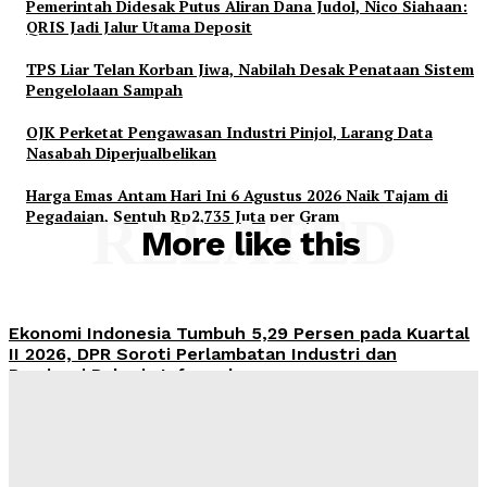
Pemerintah Didesak Putus Aliran Dana Judol, Nico Siahaan:
QRIS Jadi Jalur Utama Deposit
TPS Liar Telan Korban Jiwa, Nabilah Desak Penataan Sistem
Pengelolaan Sampah
OJK Perketat Pengawasan Industri Pinjol, Larang Data
Nasabah Diperjualbelikan
Harga Emas Antam Hari Ini 6 Agustus 2026 Naik Tajam di
Pegadaian, Sentuh Rp2,735 Juta per Gram
RELATED
More like this
Ekonomi Indonesia Tumbuh 5,29 Persen pada Kuartal
II 2026, DPR Soroti Perlambatan Industri dan
Dominasi Pekerja Informal
Admin
-
August 6, 2026
Pemerintah Didesak Putus Aliran Dana Judol, Nico