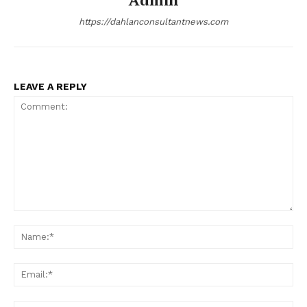
https://dahlanconsultantnews.com
LEAVE A REPLY
Comment:
Na
Ema