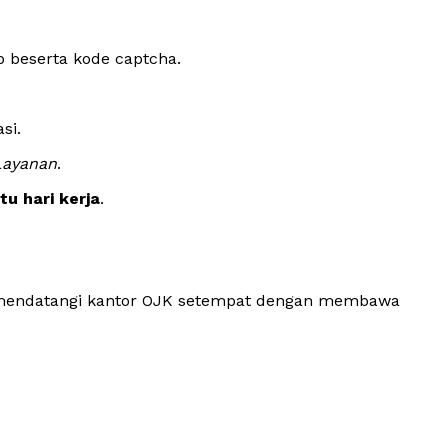
p beserta kode captcha.
si.
Layanan
.
tu hari kerja
.
t mendatangi kantor OJK setempat dengan membawa