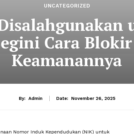
UNCATEGORIZED
Disalahgunakan 
Begini Cara Bloki
Keamanannya
By:
Admin
Date:
November 26, 2025
unaan Nomor Induk Kependudukan (NIK) untuk