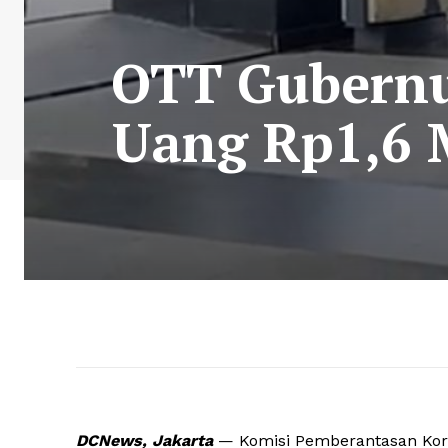
OTT Gubernu
Uang Rp1,6 
DCNews, Jakarta
— Komisi Pemberantasan Koru