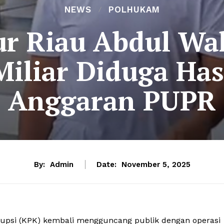
NEWS
POLHUKAM
r Riau Abdul Wah
Miliar Diduga Has
Anggaran PUPR
By:
Admin
Date:
November 5, 2025
psi (KPK) kembali mengguncang publik dengan operasi