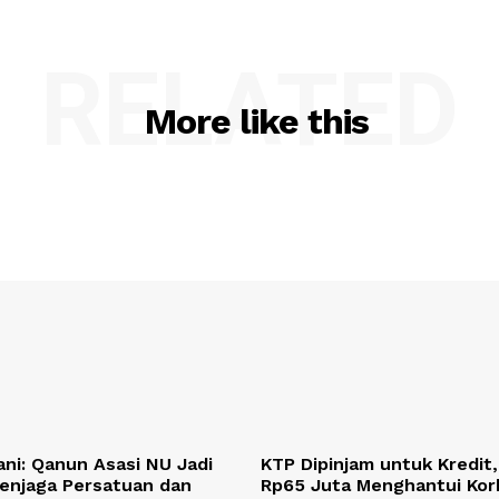
RELATED
More like this
ni: Qanun Asasi NU Jadi
KTP Dipinjam untuk Kredit
enjaga Persatuan dan
Rp65 Juta Menghantui Kor