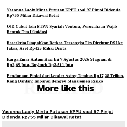
Yasonna Laoly Minta Putusan KPPU soal 97 Pinjol Didenda
Rp755 Miliar Dikawal Ketat
OJK Cabut Izin BTPN Syariah Ventura, Perusahaan Wajib
Bentuk Tim Likuidasi
Bareskrim Limpahkan Berkas Tersangka Eks Direktur DSI ke
Jaksa, Aset Rp425 Miliar Disita
Harga Emas Antam Hari Ini 9 Agustus 2026 Stagnan di
Rp2,69 Juta, Buyback Rp2,511 Juta
Pendanaan Pinjol dari Lender Asing Tembus Rp17,28 Triliun,
Kang Dahlan: Imbangi dengan Manajemen Risiko
RELATED
More like this
Yasonna Laoly Minta Putusan KPPU soal 97 Pinjol
Didenda Rp755 Miliar Dikawal Ketat
Admin
-
August 9, 2026