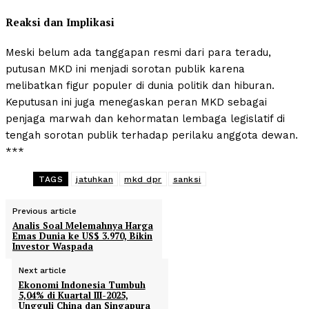
Reaksi dan Implikasi
Meski belum ada tanggapan resmi dari para teradu,
putusan MKD ini menjadi sorotan publik karena
melibatkan figur populer di dunia politik dan hiburan.
Keputusan ini juga menegaskan peran MKD sebagai
penjaga marwah dan kehormatan lembaga legislatif di
tengah sorotan publik terhadap perilaku anggota dewan.
***
TAGS
jatuhkan
mkd dpr
sanksi
Previous article
Analis Soal Melemahnya Harga
Emas Dunia ke US$ 3.970, Bikin
Investor Waspada
Next article
Ekonomi Indonesia Tumbuh
5,04% di Kuartal III-2025,
Ungguli China dan Singapura