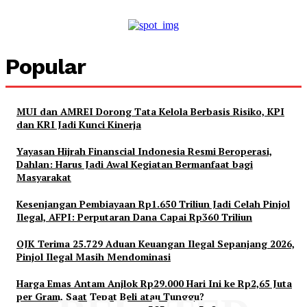
Popular
MUI dan AMREI Dorong Tata Kelola Berbasis Risiko, KPI
dan KRI Jadi Kunci Kinerja
Yayasan Hijrah Finanscial Indonesia Resmi Beroperasi,
Dahlan: Harus Jadi Awal Kegiatan Bermanfaat bagi
Masyarakat
Kesenjangan Pembiayaan Rp1.650 Triliun Jadi Celah Pinjol
Ilegal, AFPI: Perputaran Dana Capai Rp360 Triliun
OJK Terima 25.729 Aduan Keuangan Ilegal Sepanjang 2026,
Pinjol Ilegal Masih Mendominasi
Harga Emas Antam Anjlok Rp29.000 Hari Ini ke Rp2,65 Juta
per Gram, Saat Tepat Beli atau Tunggu?