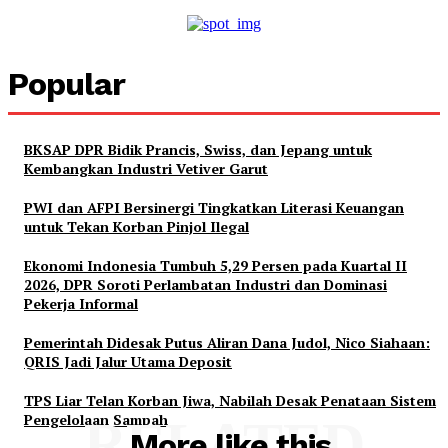
Popular
BKSAP DPR Bidik Prancis, Swiss, dan Jepang untuk
Kembangkan Industri Vetiver Garut
PWI dan AFPI Bersinergi Tingkatkan Literasi Keuangan
untuk Tekan Korban Pinjol Ilegal
Ekonomi Indonesia Tumbuh 5,29 Persen pada Kuartal II
2026, DPR Soroti Perlambatan Industri dan Dominasi
Pekerja Informal
Pemerintah Didesak Putus Aliran Dana Judol, Nico Siahaan:
QRIS Jadi Jalur Utama Deposit
TPS Liar Telan Korban Jiwa, Nabilah Desak Penataan Sistem
Pengelolaan Sampah
RELATED
More like this