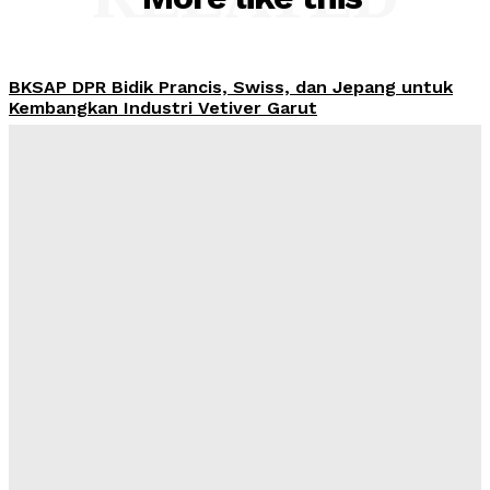
BKSAP DPR Bidik Prancis, Swiss, dan Jepang untuk
Kembangkan Industri Vetiver Garut
Admin
-
August 6, 2026
PWI dan AFPI Bersinergi Tingkatkan Literasi
Keuangan untuk Tekan Korban Pinjol Ilegal
Admin
-
August 6, 2026
Ekonomi Indonesia Tumbuh 5,29 Persen pada Kuartal
II 2026, DPR Soroti Perlambatan Industri dan
Dominasi Pekerja Informal
Admin
-
August 6, 2026
Pemerintah Didesak Putus Aliran Dana Judol, Nico