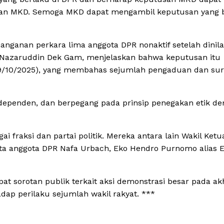
usan MKD. Semoga MKD dapat mengambil keputusan yang 
anan perkara lima anggota DPR nonaktif setelah dinila
 Nazaruddin Dek Gam, menjelaskan bahwa keputusan itu
(29/10/2025), yang membahas sejumlah pengaduan dan sur
dependen, dan berpegang pada prinsip penegakan etik de
i fraksi dan partai politik. Mereka antara lain Wakil Ket
serta anggota DPR Nafa Urbach, Eko Hendro Purnomo alias 
t sorotan publik terkait aksi demonstrasi besar pada ak
ap perilaku sejumlah wakil rakyat. ***