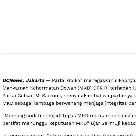
DCNews, Jakarta
— Partai Golkar menegaskan sikapnya 
Mahkamah Kehormatan Dewan (MKD) DPR RI terhadap lima
Partai Golkar, M. Sarmuji, menyatakan bahwa partainy
MKD sebagai lembaga berwenang menjaga integritas pa
“Memang sudah menjadi tugas MKD untuk menindaklanju
bersifat menunggu keputusan MKD,” ujar Sarmuji kepada
Ia menambahkan, Golkar menghormati mekanisme etik 