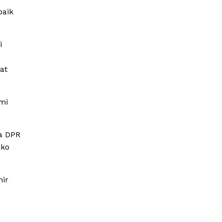
baik
i
at
mi
ua DPR
Eko
hir