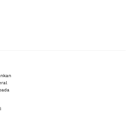
ankan
ral
pada
i