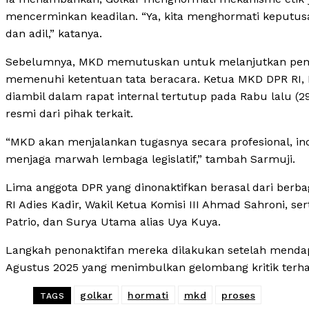
mencerminkan keadilan. “Ya, kita menghormati keput
dan adil,” katanya.
Sebelumnya, MKD memutuskan untuk melanjutkan penang
memenuhi ketentuan tata beracara. Ketua MKD DPR RI,
diambil dalam rapat internal tertutup pada Rabu lalu 
resmi dari pihak terkait.
“MKD akan menjalankan tugasnya secara profesional, in
menjaga marwah lembaga legislatif,” tambah Sarmuji.
Lima anggota DPR yang dinonaktifkan berasal dari berbaga
RI Adies Kadir, Wakil Ketua Komisi III Ahmad Sahroni, 
Patrio, dan Surya Utama alias Uya Kuya.
Langkah penonaktifan mereka dilakukan setelah mendapa
Agustus 2025 yang menimbulkan gelombang kritik terhad
golkar
hormati
mkd
proses
TAGS