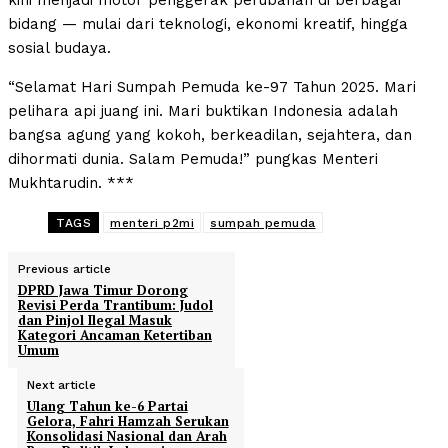
kini menjadi motor penggerak perubahan di berbagai
bidang — mulai dari teknologi, ekonomi kreatif, hingga
sosial budaya.
“Selamat Hari Sumpah Pemuda ke-97 Tahun 2025. Mari
pelihara api juang ini. Mari buktikan Indonesia adalah
bangsa agung yang kokoh, berkeadilan, sejahtera, dan
dihormati dunia. Salam Pemuda!” pungkas Menteri
Mukhtarudin. ***
TAGS
menteri p2mi
sumpah pemuda
Previous article
DPRD Jawa Timur Dorong
Revisi Perda Trantibum: Judol
dan Pinjol Ilegal Masuk
Kategori Ancaman Ketertiban
Umum
Next article
Ulang Tahun ke-6 Partai
Gelora, Fahri Hamzah Serukan
Konsolidasi Nasional dan Arah