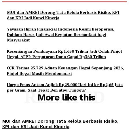
MUI dan AMREI Dorong Tata Kelola Berbasis Risiko, KPI
dan KRI Jadi Kunci Kinerja
Yayasan Hijrah Finanscial Indonesia Resmi Beroperasi,
Dahlan: Harus Jadi Awal Kegiatan Bermanfaat bagi
Masyarakat
Kesenjangan Pembiayaan Rp1.650 Triliun Jadi Celah Pinjol
Ilegal, AFPI: Perputaran Dana Capai Rp360 Triliun
OJK Terima 25.729 Aduan Keuangan Ilegal Sepanjang 2026,
Pinjol Ilegal Masih Mendominasi
Harga Emas Antam Anjlok Rp29.000 Hari Ini ke Rp2,65 Juta
per Gram, Saat Tepat Beli atau Tunggu?
RELATED
More like this
MUI dan AMREI Dorong Tata Kelola Berbasis Risiko,
KPI dan KRI Jadi Kunci Kinerja