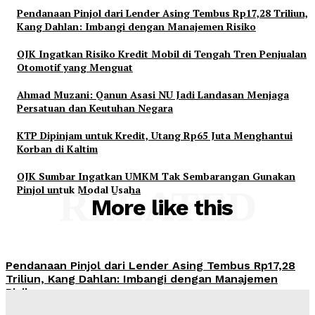
Pendanaan Pinjol dari Lender Asing Tembus Rp17,28 Triliun,
Kang Dahlan: Imbangi dengan Manajemen Risiko
OJK Ingatkan Risiko Kredit Mobil di Tengah Tren Penjualan
Otomotif yang Menguat
Ahmad Muzani: Qanun Asasi NU Jadi Landasan Menjaga
Persatuan dan Keutuhan Negara
KTP Dipinjam untuk Kredit, Utang Rp65 Juta Menghantui
Korban di Kaltim
OJK Sumbar Ingatkan UMKM Tak Sembarangan Gunakan
Pinjol untuk Modal Usaha
RELATED
More like this
Pendanaan Pinjol dari Lender Asing Tembus Rp17,28
Triliun, Kang Dahlan: Imbangi dengan Manajemen
Risiko