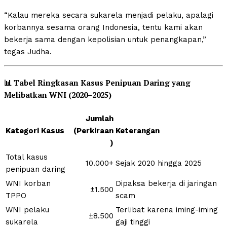
“Kalau mereka secara sukarela menjadi pelaku, apalagi
korbannya sesama orang Indonesia, tentu kami akan
bekerja sama dengan kepolisian untuk penangkapan,”
tegas Judha.
📊
Tabel Ringkasan Kasus Penipuan Daring yang
Melibatkan WNI (2020–2025)
Jumlah
Kategori Kasus
(Perkiraan
Keterangan
)
Total kasus
10.000+
Sejak 2020 hingga 2025
penipuan daring
WNI korban
Dipaksa bekerja di jaringan
±1.500
TPPO
scam
WNI pelaku
Terlibat karena iming-iming
±8.500
sukarela
gaji tinggi