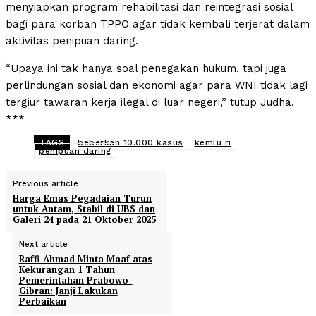
menyiapkan program rehabilitasi dan reintegrasi sosial
bagi para korban TPPO agar tidak kembali terjerat dalam
aktivitas penipuan daring.
“Upaya ini tak hanya soal penegakan hukum, tapi juga
perlindungan sosial dan ekonomi agar para WNI tidak lagi
tergiur tawaran kerja ilegal di luar negeri,” tutup Judha.
***
TAGS
beberkan 10.000 kasus
kemlu ri
penipuan daring
Previous article
Harga Emas Pegadaian Turun
untuk Antam, Stabil di UBS dan
Galeri 24 pada 21 Oktober 2025
Next article
Raffi Ahmad Minta Maaf atas
Kekurangan 1 Tahun
Pemerintahan Prabowo-
Gibran: Janji Lakukan
Perbaikan