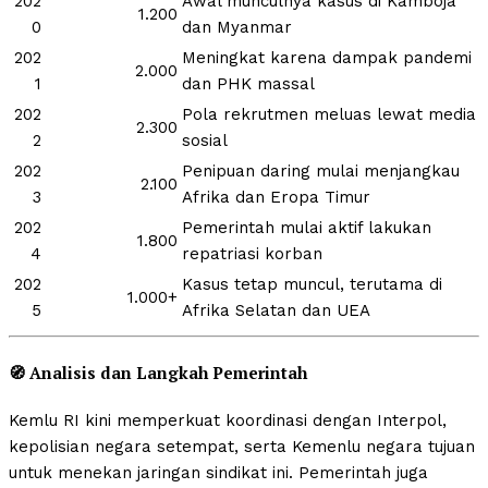
202
Awal munculnya kasus di Kamboja
1.200
0
dan Myanmar
202
Meningkat karena dampak pandemi
2.000
1
dan PHK massal
202
Pola rekrutmen meluas lewat media
2.300
2
sosial
202
Penipuan daring mulai menjangkau
2.100
3
Afrika dan Eropa Timur
202
Pemerintah mulai aktif lakukan
1.800
4
repatriasi korban
202
Kasus tetap muncul, terutama di
1.000+
5
Afrika Selatan dan UEA
🧭
Analisis dan Langkah Pemerintah
Kemlu RI kini memperkuat koordinasi dengan Interpol,
kepolisian negara setempat, serta Kemenlu negara tujuan
untuk menekan jaringan sindikat ini. Pemerintah juga