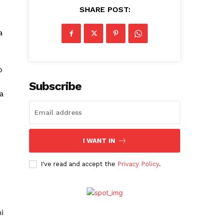
SHARE POST:
a
o
Subscribe
a
I WANT IN
I've read and accept the
Privacy Policy
.
i