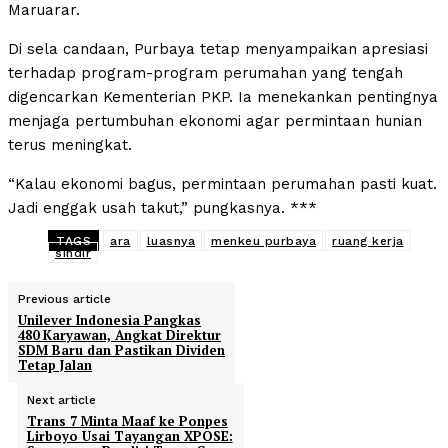
Maruarar.
Di sela candaan, Purbaya tetap menyampaikan apresiasi
terhadap program-program perumahan yang tengah
digencarkan Kementerian PKP. Ia menekankan pentingnya
menjaga pertumbuhan ekonomi agar permintaan hunian
terus meningkat.
“Kalau ekonomi bagus, permintaan perumahan pasti kuat.
Jadi enggak usah takut,” pungkasnya. ***
TAGS
ara
luasnya
menkeu purbaya
ruang kerja
sindir
Previous article
Unilever Indonesia Pangkas
480 Karyawan, Angkat Direktur
SDM Baru dan Pastikan Dividen
Tetap Jalan
Next article
Trans 7 Minta Maaf ke Ponpes
Lirboyo Usai Tayangan XPOSE: