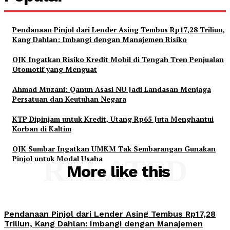
Pendanaan Pinjol dari Lender Asing Tembus Rp17,28 Triliun,
Kang Dahlan: Imbangi dengan Manajemen Risiko
OJK Ingatkan Risiko Kredit Mobil di Tengah Tren Penjualan
Otomotif yang Menguat
Ahmad Muzani: Qanun Asasi NU Jadi Landasan Menjaga
Persatuan dan Keutuhan Negara
KTP Dipinjam untuk Kredit, Utang Rp65 Juta Menghantui
Korban di Kaltim
OJK Sumbar Ingatkan UMKM Tak Sembarangan Gunakan
Pinjol untuk Modal Usaha
RELATED
More like this
Pendanaan Pinjol dari Lender Asing Tembus Rp17,28
Triliun, Kang Dahlan: Imbangi dengan Manajemen