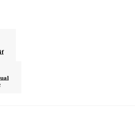
if
Jual
e