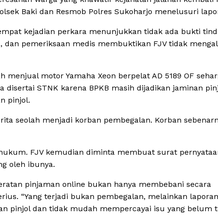
lsek Baki dan Resmob Polres Sukoharjo menelusuri lapor
tempat kejadian perkara menunjukkan tidak ada bukti tin
 mata, dan pemeriksaan medis membuktikan FJV tidak menga
lah menjual motor Yamaha Xeon berpelat AD 5189 OF seha
ya disertai STNK karena BPKB masih dijadikan jaminan pi
 pinjol.
ita seolah menjadi korban pembegalan. Korban sebenar
 hukum. FJV kemudian diminta membuat surat pernyataa
g oleh ibunya.
 jeratan pinjaman online bukan hanya membebani secara
serius. “Yang terjadi bukan pembegalan, melainkan laporan
 pinjol dan tidak mudah mempercayai isu yang belum 