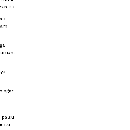
an itu.
dak
lami
rga
njaman.
nya
n agar
 palsu.
tentu