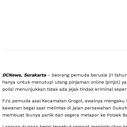
DCNews, Surakarta
– Seorang pemuda berusia 21 tahun 
hanya untuk menutupi utang pinjaman online (pinjol) ya
polisi menunjukkan tidak ada jejak tindak kriminal seper
FJV, pemuda asal Kecamatan Grogol, awalnya mengaku 
kawanan begal saat melintas di jalan persawahan Dukuh T
membuat ibunya panik dan segera melapor ke Polsek Ba
Laporan dugaan begal tersebut sempat menimbulkan ker