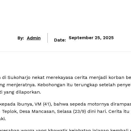
By:
Admin
September 25, 2025
Date:
di Sukoharjo nekat merekayasa cerita menjadi korban be
ng menjeratnya. Kebohongan itu terungkap setelah penye
ti yang dilaporkan.
kepada ibunya, VM (41), bahwa sepeda motornya dirampa
eplok, Desa Mancasan, Selasa (23/9) dini hari. Cerita itu
ki.
esahan warga yang khawatir kejahatan jalanan kembali 