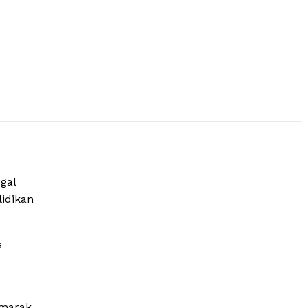
gal
lidikan
s
marak.