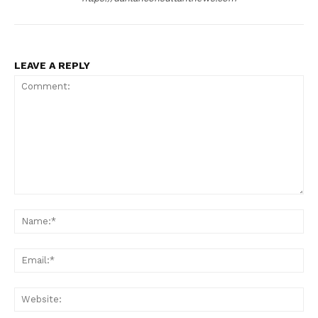
LEAVE A REPLY
Comment:
Na
Ema
Web