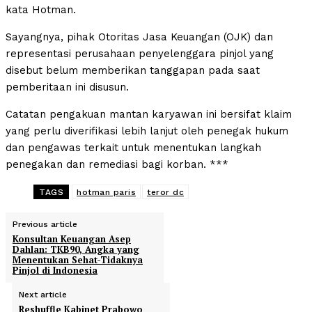
kata Hotman.
Sayangnya, pihak Otoritas Jasa Keuangan (OJK) dan
representasi perusahaan penyelenggara pinjol yang
disebut belum memberikan tanggapan pada saat
pemberitaan ini disusun.
Catatan pengakuan mantan karyawan ini bersifat klaim
yang perlu diverifikasi lebih lanjut oleh penegak hukum
dan pengawas terkait untuk menentukan langkah
penegakan dan remediasi bagi korban. ***
TAGS
hotman paris
teror dc
Previous article
Konsultan Keuangan Asep
Dahlan: TKB90, Angka yang
Menentukan Sehat-Tidaknya
Pinjol di Indonesia
Next article
Reshuffle Kabinet Prabowo