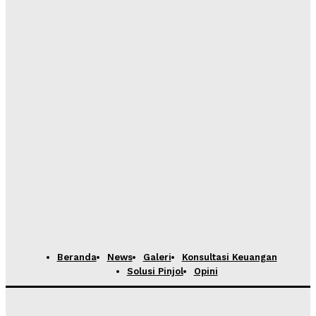
Beranda
News
Galeri
Konsultasi Keuangan
Solusi Pinjol
Opini