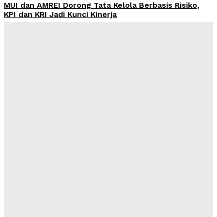
MUI dan AMREI Dorong Tata Kelola Berbasis Risiko,
KPI dan KRI Jadi Kunci Kinerja
Admin
-
August 7, 2026
Yayasan Hijrah Finanscial Indonesia Resmi Beroperasi,
Dahlan: Harus Jadi Awal Kegiatan Bermanfaat bagi
Masyarakat
Admin
-
August 7, 2026
Kesenjangan Pembiayaan Rp1.650 Triliun Jadi Celah
Pinjol Ilegal, AFPI: Perputaran Dana Capai Rp360
Triliun
Admin
-
August 7, 2026
OJK Terima 25.729 Aduan Keuangan Ilegal Sepanjang
2026, Pinjol Ilegal Masih Mendominasi
Admin
-
August 7, 2026