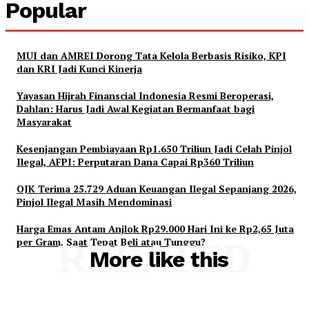
Popular
MUI dan AMREI Dorong Tata Kelola Berbasis Risiko, KPI
dan KRI Jadi Kunci Kinerja
Yayasan Hijrah Finanscial Indonesia Resmi Beroperasi,
Dahlan: Harus Jadi Awal Kegiatan Bermanfaat bagi
Masyarakat
Kesenjangan Pembiayaan Rp1.650 Triliun Jadi Celah Pinjol
Ilegal, AFPI: Perputaran Dana Capai Rp360 Triliun
OJK Terima 25.729 Aduan Keuangan Ilegal Sepanjang 2026,
Pinjol Ilegal Masih Mendominasi
Harga Emas Antam Anjlok Rp29.000 Hari Ini ke Rp2,65 Juta
per Gram, Saat Tepat Beli atau Tunggu?
RELATED
More like this