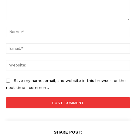
Comment:
Na
Ema
Web
Save my name, email, and website in this browser for the
next time I comment.
SHARE POST: