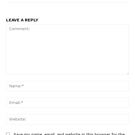
LEAVE A REPLY
Comment:
Na
Ema
Web
Save my name, email, and website in this browser for the