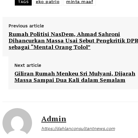
eko patrio
minta maaf
TAGS
Previous article
Rumah Politisi NasDem, Ahmad Sahroni
Dihancurkan Massa Usai Sebut Pengkritik DP
sebagai “Mental Orang Tolol”
Next article
Giliran Rumah Menkeu Sri Mulyani, Dijarah
Massa Sampai Dua Kali dalam Semalam
Admin
https://dahlanconsultantnews.com