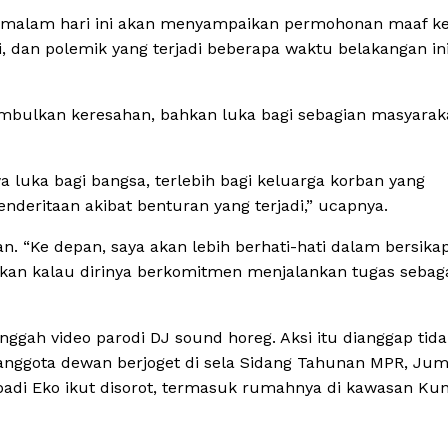
ah malam hari ini akan menyampaikan permohonan maaf k
ogi, dan polemik yang terjadi beberapa waktu belakangan ini
bulkan keresahan, bahkan luka bagi sebagian masyaraka
luka bagi bangsa, terlebih bagi keluarga korban yang
deritaan akibat benturan yang terjadi,” ucapnya.
. “Ke depan, saya akan lebih berhati-hati dalam bersika
n kalau dirinya berkomitmen menjalankan tugas sebaga
gah video parodi DJ sound horeg. Aksi itu dianggap tida
h anggota dewan berjoget di sela Sidang Tahunan MPR, Jum
ibadi Eko ikut disorot, termasuk rumahnya di kawasan Kun