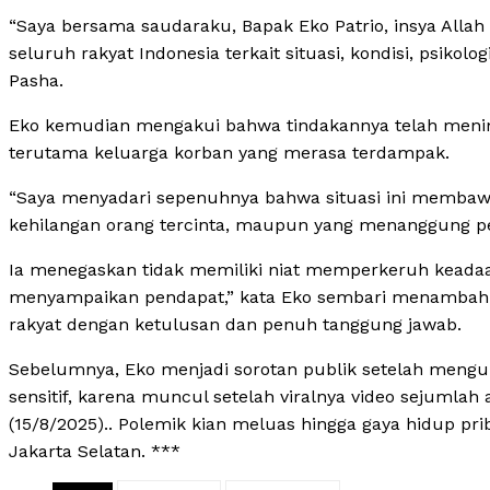
“Saya bersama saudaraku, Bapak Eko Patrio, insya All
seluruh rakyat Indonesia terkait situasi, kondisi, psikol
Pasha.
Eko kemudian mengakui bahwa tindakannya telah menim
terutama keluarga korban yang merasa terdampak.
“Saya menyadari sepenuhnya bahwa situasi ini membawa 
kehilangan orang tercinta, maupun yang menanggung pen
Ia menegaskan tidak memiliki niat memperkeruh keadaan
menyampaikan pendapat,” kata Eko sembari menambahka
rakyat dengan ketulusan dan penuh tanggung jawab.
Sebelumnya, Eko menjadi sorotan publik setelah mengung
sensitif, karena muncul setelah viralnya video sejumla
(15/8/2025).. Polemik kian meluas hingga gaya hidup pr
Jakarta Selatan. ***