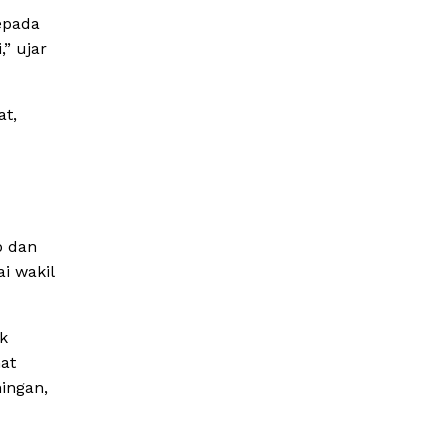
epada
,” ujar
t,
p dan
i wakil
k
at
ingan,