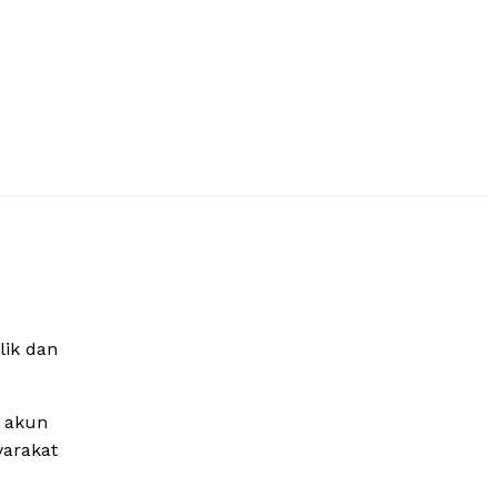
lik dan
i akun
yarakat