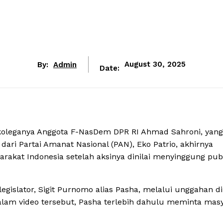
By:
Admin
August 30, 2025
Date:
 koleganya Anggota F-NasDem DPR RI Ahmad Sahroni, yang
ari Partai Amanat Nasional (PAN), Eko Patrio, akhirnya
kat Indonesia setelah aksinya dinilai menyinggung pub
gislator, Sigit Purnomo alias Pasha, melalui unggahan d
alam video tersebut, Pasha terlebih dahulu meminta mas