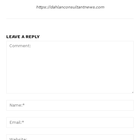
https://dahlanconsultantnews.com
LEAVE A REPLY
Comment:
Na
Ema
Web