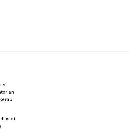
asi
terian
 kerap
lios di
n