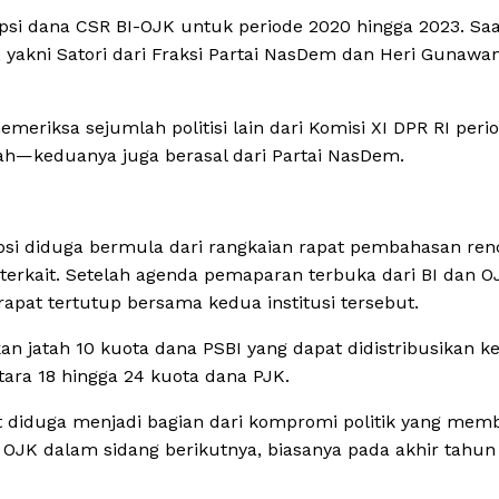
i dana CSR BI-OJK untuk periode 2020 hingga 2023. Saat
yakni Satori dari Fraksi Partai NasDem dan Heri Gunawan
meriksa sejumlah politisi lain dari Komisi XI DPR RI peri
h—keduanya juga berasal dari Partai NasDem.
upsi diduga bermula dari rangkaian rapat pembahasan re
terkait. Setelah agenda pemaparan terbuka dari BI dan O
rapat tertutup bersama kedua institusi tersebut.
n jatah 10 kuota dana PSBI yang dapat didistribusikan k
ara 18 hingga 24 kuota dana PJK.
t diduga menjadi bagian dari kompromi politik yang mem
 OJK dalam sidang berikutnya, biasanya pada akhir tahun