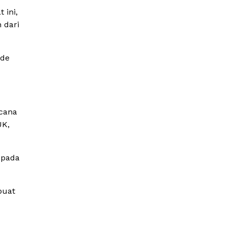
 ini,
 dari
ode
ncana
JK,
epada
buat