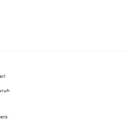
ari
uruh
pers