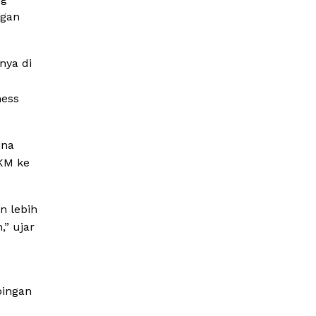
ngan
nya di
ness
ina
KM ke
n lebih
,” ujar
pingan