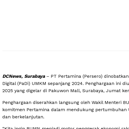
DCNews, Surabaya
– PT Pertamina (Persero) dinobatkan 
Digital (PaDi) UMKM sepanjang 2024. Penghargaan ini
2025 yang digelar di Pakuwon Mall, Surabaya, Jumat kem
Penghargaan diserahkan langsung oleh Wakil Menteri B
komitmen Pertamina dalam mendukung pertumbuhan UMK
dan berkelanjutan.
“Kita ingin BUMN menjadi motor penggerak ekonomi raky