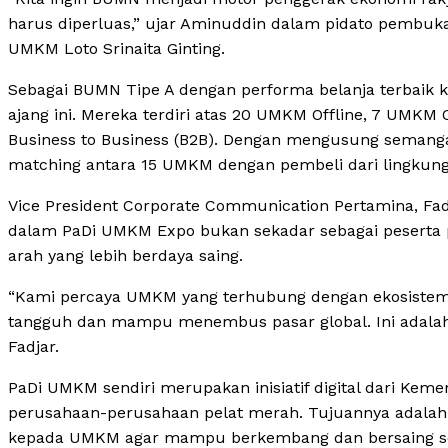
harus diperluas,” ujar Aminuddin dalam pidato pembuk
UMKM Loto Srinaita Ginting.
Sebagai BUMN Tipe A dengan performa belanja terbai
ajang ini. Mereka terdiri atas 20 UMKM Offline, 7 UMKM
Business to Business (B2B). Dengan mengusung semangat 
matching antara 15 UMKM dengan pembeli dari lingkun
Vice President Corporate Communication Pertamina, Fad
dalam PaDi UMKM Expo bukan sekadar sebagai peserta 
arah yang lebih berdaya saing.
“Kami percaya UMKM yang terhubung dengan ekosistem dig
tangguh dan mampu menembus pasar global. Ini adalah ba
Fadjar.
PaDi UMKM sendiri merupakan inisiatif digital dari K
perusahaan-perusahaan pelat merah. Tujuannya adala
kepada UMKM agar mampu berkembang dan bersaing se