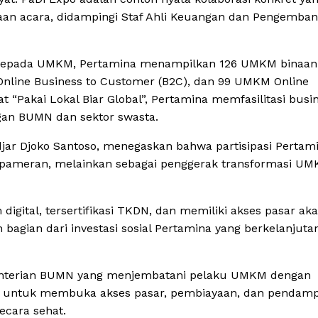
aan acara, didampingi Staf Ahli Keuangan dan Pengemba
k kepada UMKM, Pertamina menampilkan 126 UMKM binaan
 Online Business to Customer (B2C), dan 99 UMKM Online
“Pakai Lokal Biar Global”, Pertamina memfasilitasi busi
gan BUMN dan sektor swasta.
jar Djoko Santoso, menegaskan bahwa partisipasi Pertam
pameran, melainkan sebagai penggerak transformasi UM
ital, tersertifikasi TKDN, dan memiliki akses pasar aka
gian dari investasi sosial Pertamina yang berkelanjutan
ementerian BUMN yang menjembatani pelaku UMKM dengan
h untuk membuka akses pasar, pembiayaan, dan pendam
cara sehat.