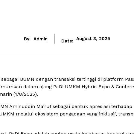
By:
Admin
August 3, 2025
Date:
sebagai BUMN dengan transaksi tertinggi di platform Pas
 diumumkan dalam ajang PaDi UMKM Hybrid Expo & Confer
arin (1/8/2025).
UMN Aminuddin Ma’ruf sebagai bentuk apresiasi terhadap
M melalui ekosistem pengadaan yang inklusif, transp
at. PaDi Expo adalah contoh nyata kolaborasi konkret ya