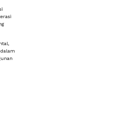
si
erasi
ng
tal,
a dalam
ngunan