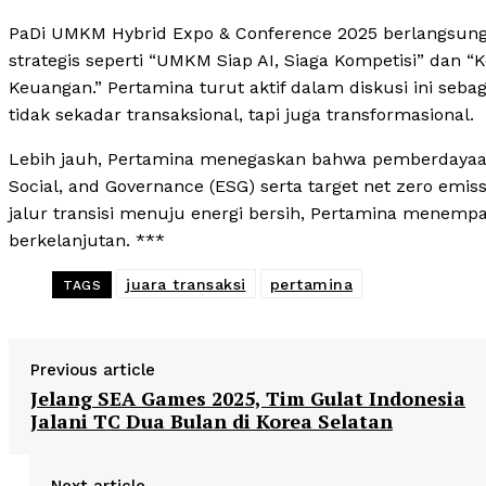
PaDi UMKM Hybrid Expo & Conference 2025 berlangsung d
strategis seperti “UMKM Siap AI, Siaga Kompetisi” dan “K
Keuangan.” Pertamina turut aktif dalam diskusi ini s
tidak sekadar transaksional, tapi juga transformasional.
Lebih jauh, Pertamina menegaskan bahwa pemberdayaan
Social, and Governance (ESG) serta target net zero emi
jalur transisi menuju energi bersih, Pertamina menemp
berkelanjutan. ***
juara transaksi
pertamina
TAGS
Previous article
Jelang SEA Games 2025, Tim Gulat Indonesia
Jalani TC Dua Bulan di Korea Selatan