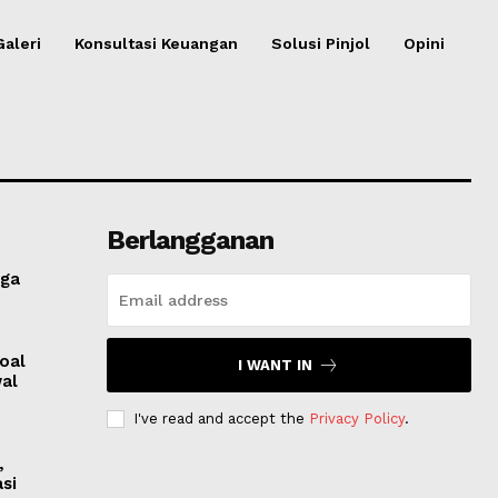
Galeri
Konsultasi Keuangan
Solusi Pinjol
Opini
Berlangganan
gga
oal
I WANT IN
wal
I've read and accept the
Privacy Policy
.
,
si