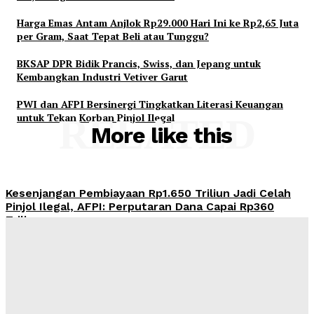
Harga Emas Antam Anjlok Rp29.000 Hari Ini ke Rp2,65 Juta
per Gram, Saat Tepat Beli atau Tunggu?
BKSAP DPR Bidik Prancis, Swiss, dan Jepang untuk
Kembangkan Industri Vetiver Garut
PWI dan AFPI Bersinergi Tingkatkan Literasi Keuangan
untuk Tekan Korban Pinjol Ilegal
RELATED
More like this
Kesenjangan Pembiayaan Rp1.650 Triliun Jadi Celah
Pinjol Ilegal, AFPI: Perputaran Dana Capai Rp360
Triliun
Admin
-
August 7, 2026
OJK Terima 25.729 Aduan Keuangan Ilegal Sepanjang
2026, Pinjol Ilegal Masih Mendominasi