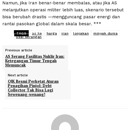
Namun, jika Iran benar-benar membalas, atau jika AS
melanjutkan operasi militer lebih luas, skenario tersebut
bisa berubah drastis —mengguncang pasar energi dan
rantai pasokan global dalam skala besar. ***
TAGS
as ke
harga
iran
lonjakan
minyak dunia
usai serangan
Previous article
AS Serang Fasilitas Nuklir Iran:
Ketegangan Timur Tengah
Memuncak
Next article
OJK Resmi Perketat Aturan
Penagihan Pinjol: Debt
Collector Tak Bisa Lagi
Sewenang-wenang!