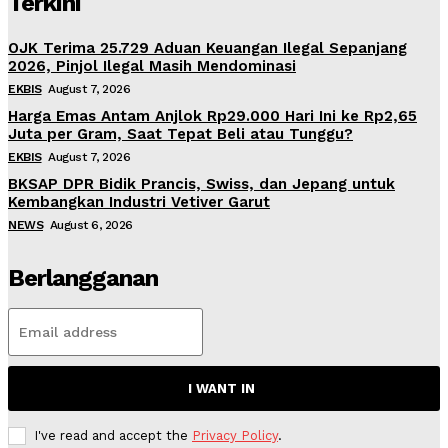
Terkini
OJK Terima 25.729 Aduan Keuangan Ilegal Sepanjang
2026, Pinjol Ilegal Masih Mendominasi
EKBIS
August 7, 2026
Harga Emas Antam Anjlok Rp29.000 Hari Ini ke Rp2,65
Juta per Gram, Saat Tepat Beli atau Tunggu?
EKBIS
August 7, 2026
BKSAP DPR Bidik Prancis, Swiss, dan Jepang untuk
Kembangkan Industri Vetiver Garut
NEWS
August 6, 2026
Berlangganan
I WANT IN
I've read and accept the
Privacy Policy
.