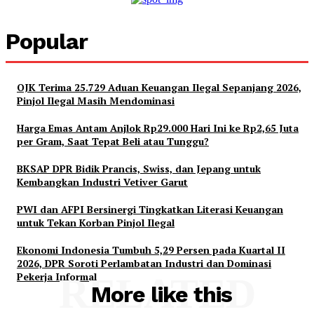
Popular
OJK Terima 25.729 Aduan Keuangan Ilegal Sepanjang 2026,
Pinjol Ilegal Masih Mendominasi
Harga Emas Antam Anjlok Rp29.000 Hari Ini ke Rp2,65 Juta
per Gram, Saat Tepat Beli atau Tunggu?
BKSAP DPR Bidik Prancis, Swiss, dan Jepang untuk
Kembangkan Industri Vetiver Garut
PWI dan AFPI Bersinergi Tingkatkan Literasi Keuangan
untuk Tekan Korban Pinjol Ilegal
Ekonomi Indonesia Tumbuh 5,29 Persen pada Kuartal II
2026, DPR Soroti Perlambatan Industri dan Dominasi
Pekerja Informal
RELATED
More like this