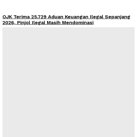
OJK Terima 25.729 Aduan Keuangan Ilegal Sepanjang
2026, Pinjol Ilegal Masih Mendominasi
Admin
-
August 7, 2026
Harga Emas Antam Anjlok Rp29.000 Hari Ini ke Rp2,65
Juta per Gram, Saat Tepat Beli atau Tunggu?
Admin
-
August 7, 2026
BKSAP DPR Bidik Prancis, Swiss, dan Jepang untuk
Kembangkan Industri Vetiver Garut
Admin
-
August 6, 2026
PWI dan AFPI Bersinergi Tingkatkan Literasi
Keuangan untuk Tekan Korban Pinjol Ilegal