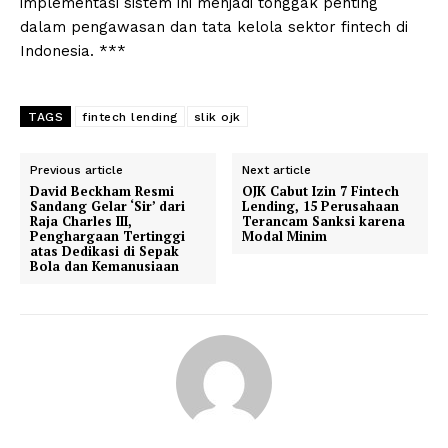
implementasi sistem ini menjadi tonggak penting
dalam pengawasan dan tata kelola sektor fintech di
Indonesia. ***
TAGS
fintech lending
slik ojk
Previous article
Next article
David Beckham Resmi
OJK Cabut Izin 7 Fintech
Sandang Gelar ‘Sir’ dari
Lending, 15 Perusahaan
Raja Charles III,
Terancam Sanksi karena
Penghargaan Tertinggi
Modal Minim
atas Dedikasi di Sepak
Bola dan Kemanusiaan