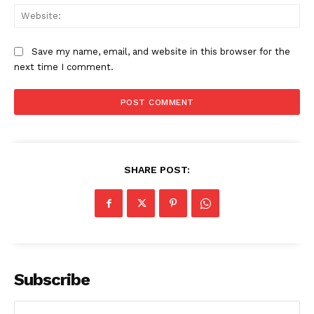
Web
Save my name, email, and website in this browser for the
next time I comment.
SHARE POST:
News Week
Magazine PRO
Subscribe