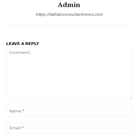
Admin
https://dahlanconsultantnews.com
LEAVE A REPLY
Comment:
Na
Ema