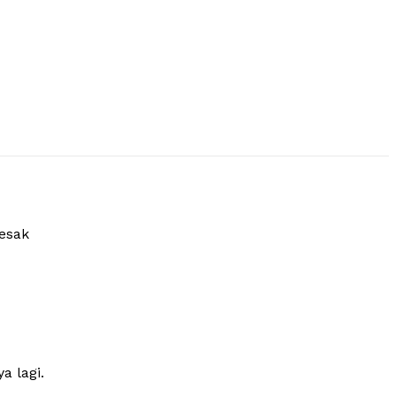
esak
a lagi.