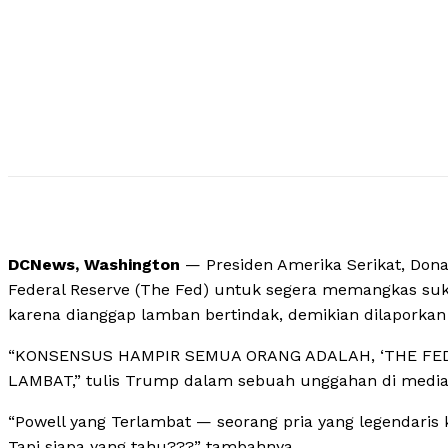
DCNews, Washington
— Presiden Amerika Serikat, Don
Federal Reserve (The Fed) untuk segera memangkas suk
karena dianggap lamban bertindak, demikian dilaporkan
“KONSENSUS HAMPIR SEMUA ORANG ADALAH, ‘THE FE
LAMBAT,” tulis Trump dalam sebuah unggahan di media 
“Powell yang Terlambat — seorang pria yang legendaris
Tapi siapa yang tahu???” tambahnya.