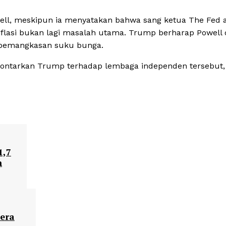
ll, meskipun ia menyatakan bahwa sang ketua The Fed 
nflasi bukan lagi masalah utama. Trump berharap Powell 
h pemangkasan suku bunga.
ilontarkan Trump terhadap lembaga independen tersebut,
1,7
h
era