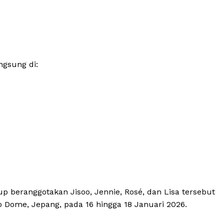
ngsung di:
Week
e PRO
up beranggotakan Jisoo, Jennie, Rosé, dan Lisa tersebut
Company
 Dome, Jepang, pada 16 hingga 18 Januari 2026.