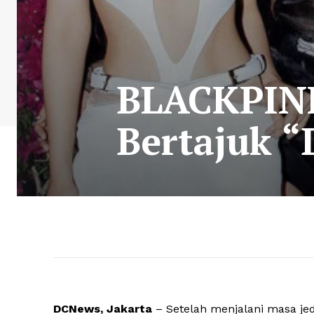
BLACKPIN
Bertajuk “
DCNews, Jakarta
– Setelah menjalani masa je