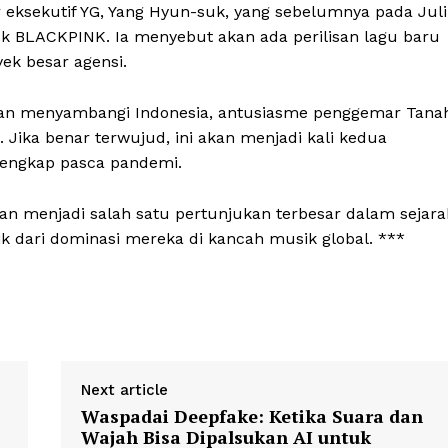
About
 eksekutif YG, Yang Hyun-suk, yang sebelumnya pada Juli
 BLACKPINK. Ia menyebut akan ada perilisan lagu baru
Contact
yek besar agensi.
an menyambangi Indonesia, antusiasme penggemar Tana
Jika benar terwujud, ini akan menjadi kali kedua
E NOW
lengkap pasca pandemi.
kan menjadi salah satu pertunjukan terbesar dalam sejara
ik dari dominasi mereka di kancah musik global. ***
Next article
Waspadai Deepfake: Ketika Suara dan
Wajah Bisa Dipalsukan AI untuk