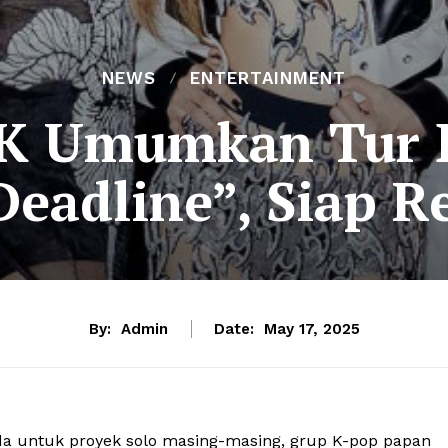
NEWS
ENTERTAINMENT
K Umumkan Tur D
Deadline”, Siap R
By:
Admin
Date:
May 17, 2025
da untuk proyek solo masing-masing, grup K-pop papan