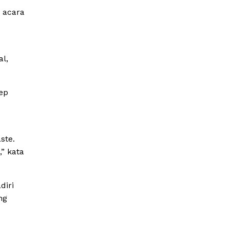
a acara
al,
ep
ste.
” kata
diri
ng