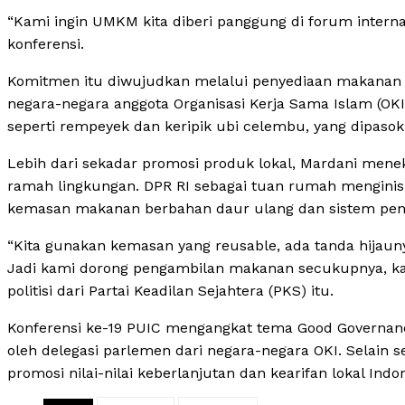
“Kami ingin UMKM kita diberi panggung di forum internas
konferensi.
Komitmen itu diwujudkan melalui penyediaan makanan ri
negara-negara anggota Organisasi Kerja Sama Islam (OKI)
seperti rempeyek dan keripik ubi celembu, yang dipas
Lebih dari sekadar promosi produk lokal, Mardani men
ramah lingkungan. DPR RI sebagai tuan rumah menginis
kemasan makanan berbahan daur ulang dan sistem pen
“Kita gunakan kemasan yang reusable, ada tanda hijaunya
Jadi kami dorong pengambilan makanan secukupnya, kala
politisi dari Partai Keadilan Sejahtera (PKS) itu.
Konferensi ke-19 PUIC mengangkat tema Good Governance a
oleh delegasi parlemen dari negara-negara OKI. Selain se
promosi nilai-nilai keberlanjutan dan kearifan lokal Indo