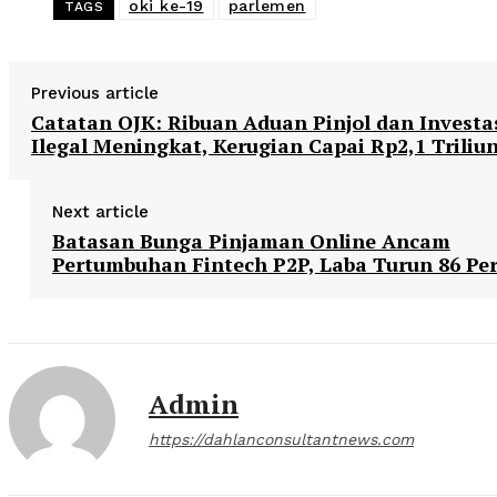
oki ke-19
parlemen
TAGS
Previous article
Catatan OJK: Ribuan Aduan Pinjol dan Investa
Ilegal Meningkat, Kerugian Capai Rp2,1 Triliu
Next article
Batasan Bunga Pinjaman Online Ancam
Pertumbuhan Fintech P2P, Laba Turun 86 Pe
Admin
https://dahlanconsultantnews.com