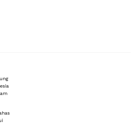
gung
esia
slam
ahas
ui