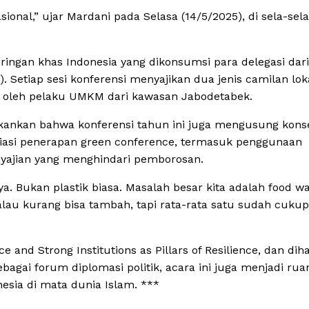
ional,” ujar Mardani pada Selasa (14/5/2025), di sela-sel
ngan khas Indonesia yang dikonsumsi para delegasi dari
. Setiap sesi konferensi menyajikan dua jenis camilan lok
ok oleh pelaku UMKM dari kawasan Jabodetabek.
ekankan bahwa konferensi tahun ini juga mengusung kons
iasi penerapan green conference, termasuk penggunaan
yajian yang menghindari pemborosan.
. Bukan plastik biasa. Masalah besar kita adalah food wa
u kurang bisa tambah, tapi rata-rata satu sudah cukup,
nd Strong Institutions as Pillars of Resilience, dan diha
bagai forum diplomasi politik, acara ini juga menjadi rua
nesia di mata dunia Islam. ***