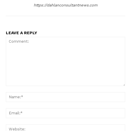
https://dahlanconsultantnews.com
LEAVE A REPLY
Comment:
Na
Ema
Web